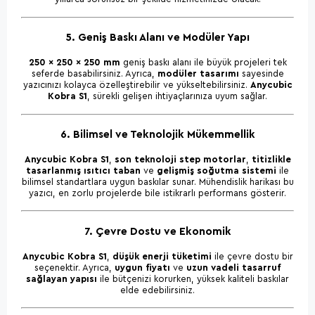
5. Geniş Baskı Alanı ve Modüler Yapı
250 x 250 x 250 mm
geniş baskı alanı ile büyük projeleri tek
seferde basabilirsiniz. Ayrıca,
modüler tasarımı
sayesinde
yazıcınızı kolayca özelleştirebilir ve yükseltebilirsiniz.
Anycubic
Kobra S1
, sürekli gelişen ihtiyaçlarınıza uyum sağlar.
6. Bilimsel ve Teknolojik Mükemmellik
Anycubic Kobra S1
,
son teknoloji step motorlar
,
titizlikle
tasarlanmış ısıtıcı taban
ve
gelişmiş soğutma sistemi
ile
bilimsel standartlara uygun baskılar sunar. Mühendislik harikası bu
yazıcı, en zorlu projelerde bile istikrarlı performans gösterir.
7. Çevre Dostu ve Ekonomik
Anycubic Kobra S1
,
düşük enerji tüketimi
ile çevre dostu bir
seçenektir. Ayrıca,
uygun fiyatı
ve
uzun vadeli tasarruf
sağlayan yapısı
ile bütçenizi korurken, yüksek kaliteli baskılar
elde edebilirsiniz.