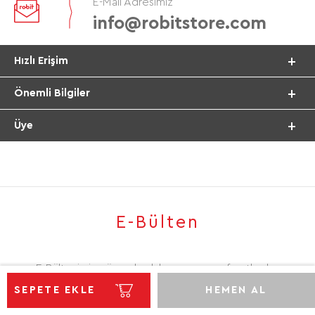
E-Mail Adresimiz
info@robitstore.com
Hızlı Erişim
Önemli Bilgiler
Üye
E-Bülten
E-Bültenimize üye olarak kampanya ve fırsatlardan
ilk sizler haberdar olabilirsiniz.
SEPETE EKLE
HEMEN AL