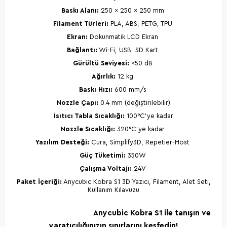
Baskı Alanı:
250 x 250 x 250 mm
Filament Türleri:
PLA, ABS, PETG, TPU
Ekran:
Dokunmatik LCD Ekran
Bağlantı:
Wi-Fi, USB, SD Kart
Gürültü Seviyesi:
<50 dB
Ağırlık:
12 kg
Baskı Hızı:
600 mm/s
Nozzle Çapı:
0.4 mm (değiştirilebilir)
Isıtıcı Tabla Sıcaklığı:
100°C'ye kadar
Nozzle Sıcaklığı:
320°C'ye kadar
Yazılım Desteği:
Cura, Simplify3D, Repetier-Host
Güç Tüketimi:
350W
Çalışma Voltajı:
24V
Paket İçeriği:
Anycubic Kobra S1 3D Yazıcı, Filament, Alet Seti,
Kullanım Kılavuzu
Anycubic Kobra S1
ile tanışın ve
yaratıcılığınızın sınırlarını keşfedin!