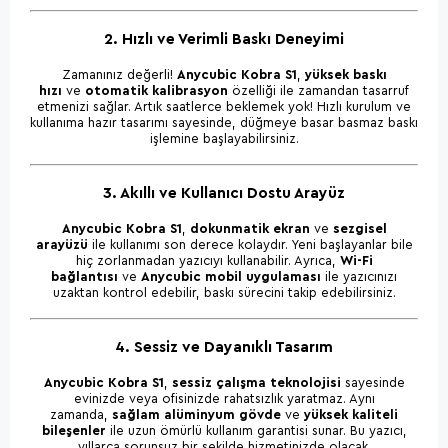
2. Hızlı ve Verimli Baskı Deneyimi
Zamanınız değerli!
Anycubic Kobra S1
,
yüksek baskı
hızı
ve
otomatik kalibrasyon
özelliği ile zamandan tasarruf
etmenizi sağlar. Artık saatlerce beklemek yok! Hızlı kurulum ve
kullanıma hazır tasarımı sayesinde, düğmeye basar basmaz baskı
işlemine başlayabilirsiniz.
3. Akıllı ve Kullanıcı Dostu Arayüz
Anycubic Kobra S1
,
dokunmatik ekran
ve
sezgisel
arayüzü
ile kullanımı son derece kolaydır. Yeni başlayanlar bile
hiç zorlanmadan yazıcıyı kullanabilir. Ayrıca,
Wi-Fi
bağlantısı
ve
Anycubic mobil uygulaması
ile yazıcınızı
uzaktan kontrol edebilir, baskı sürecini takip edebilirsiniz.
4. Sessiz ve Dayanıklı Tasarım
Anycubic Kobra S1
,
sessiz çalışma teknolojisi
sayesinde
evinizde veya ofisinizde rahatsızlık yaratmaz. Aynı
zamanda,
sağlam alüminyum gövde
ve
yüksek kaliteli
bileşenler
ile uzun ömürlü kullanım garantisi sunar. Bu yazıcı,
yıllarca sorunsuz bir şekilde hizmetinizde olacak.