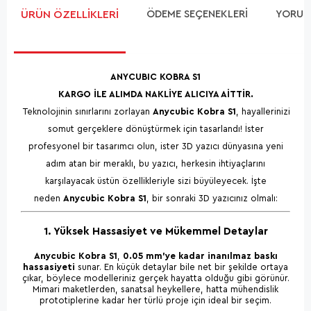
ÜRÜN ÖZELLIKLERI
ÖDEME SEÇENEKLERI
YORUM
ANYCUBIC KOBRA S1
KARGO İLE ALIMDA NAKLİYE ALICIYA AİTTİR.
Teknolojinin sınırlarını zorlayan
Anycubic Kobra S1
, hayallerinizi
somut gerçeklere dönüştürmek için tasarlandı! İster
profesyonel bir tasarımcı olun, ister 3D yazıcı dünyasına yeni
adım atan bir meraklı, bu yazıcı, herkesin ihtiyaçlarını
karşılayacak üstün özellikleriyle sizi büyüleyecek. İşte
neden
Anycubic Kobra S1
, bir sonraki 3D yazıcınız olmalı:
1. Yüksek Hassasiyet ve Mükemmel Detaylar
Anycubic Kobra S1
,
0.05 mm'ye kadar inanılmaz baskı
hassasiyeti
sunar. En küçük detaylar bile net bir şekilde ortaya
çıkar, böylece modelleriniz gerçek hayatta olduğu gibi görünür.
Mimari maketlerden, sanatsal heykellere, hatta mühendislik
prototiplerine kadar her türlü proje için ideal bir seçim.