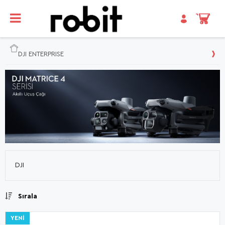
DJI ENTERPRISE
DJI
Sırala
YENI