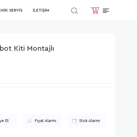
0
NİK SERVİS
İLETIŞIM
ot Kiti Montajlı
ye Et
Fiyat Alarmı
Stok Alarmı