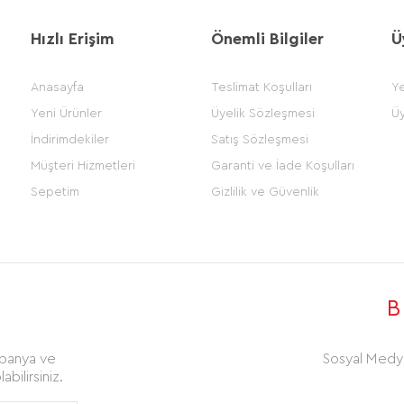
Hızlı Erişim
Önemli Bilgiler
Ü
Anasayfa
Teslimat Koşulları
Ye
Yeni Ürünler
Üyelik Sözleşmesi
Üy
İndirimdekiler
Satış Sözleşmesi
Müşteri Hizmetleri
Garanti ve İade Koşulları
Sepetim
Gizlilik ve Güvenlik
B
mpanya ve
Sosyal Medya
abilirsiniz.