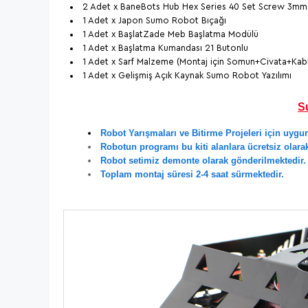
2 Adet x BaneBots Hub Hex Series 40 Set Screw 3m
1 Adet x Japon Sumo Robot Bıçağı
1 Adet x BaşlatZade Meb Başlatma Modülü
1 Adet x Başlatma Kumandası 21 Butonlu
1 Adet x Sarf Malzeme (Montaj için Somun+Civata+Kab
1 Adet x Gelişmiş Açık Kaynak Sumo Robot Yazılımı
Su
Robot Yarışmaları ve Bitirme Projeleri için uyg
Robotun programı bu kiti alanlara ücretsiz olarak
Robot setimiz demonte olarak gönderilmektedir.
Toplam montaj süresi 2-4 saat sürmektedir.