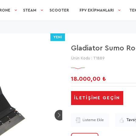
RONE
STEAM
SCOOTER
FPV EKIPMANLARI
TEK
YENI
Gladiator Sumo Rob
Ürün Kodu :
T1889
18.000,00
₺
İLETIŞIME GEÇIN
Tavsi
Listeme Ekle