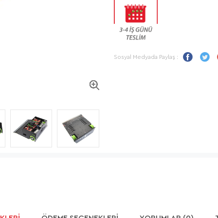
Sosyal Medyada Paylaş :
KLERI
ÖDEME SEÇENEKLERI
YORUMLAR (0)