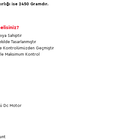
rlığı ise 2450 Gramdır.
lisiniz?
ıya Sahiptir
ilde Tasarlanmıştır
ite Kontrolümüzden Geçmiştir
 ile Maksimum Kontrol
:
lü Dc Motor
unt