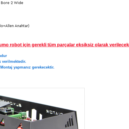
m Bore 2 Wide
lo+Allen Anahtar)
mo robot için gerekli tüm parçalar eksiksiz olarak verilecek
undur
 verilmektedir.
 Montaj yapmanız gerekecektir.