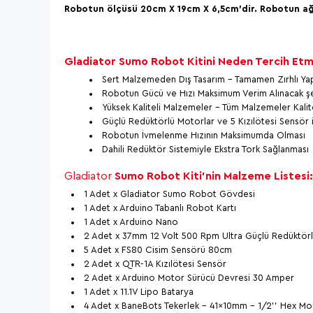
Robotun ölçüsü 20cm X 19cm X 6,5cm'dir. Robotun ağı
Gladiator Sumo Robot Kitini Neden Tercih Etme
Sert Malzemeden Dış Tasarım - Tamamen Zırhlı Yap
Robotun Gücü ve Hızı Maksimum Verim Alınacak şek
Yüksek Kaliteli Malzemeler - Tüm Malzemeler Kal
Güçlü Redüktörlü Motorlar ve 5 Kızılötesi Sensör
Robotun İvmelenme Hızının Maksimumda Olması
Dahili Redüktör Sistemiyle Ekstra Tork Sağlanması
Gladiator
Sumo Robot Kiti'nin Malzeme Listesi
1 Adet x Gladiator Sumo Robot Gövdesi
1 Adet x Arduino Tabanlı Robot Kartı
1 Adet x Arduino Nano
2 Adet x 37mm 12 Volt 500 Rpm Ultra Güçlü Redüktör
5 Adet x FS80 Cisim Sensörü 80cm
2 Adet x QTR-1A Kızılötesi Sensör
2 Adet x Arduino Motor Sürücü Devresi 30 Amper
1 Adet x 11.1V Lipo Batarya
4 Adet x BaneBots Tekerlek - 41x10mm - 1/2'' Hex Mo