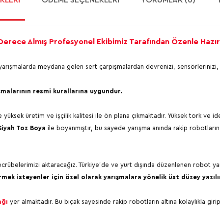
Derece Almış Profesyonel Ekibimiz Tarafından Özenle Hazırl
yarışmalarda meydana gelen sert çarpışmalardan devrenizi, sensörlerinizi, p
malarının resmi kurallarına uygundur.
 yüksek üretim ve işçilik kalitesi ile ön plana çıkmaktadır. Yüksek tork ve id
Siyah Toz Boya
ile boyanmıştır, bu sayede yarışma anında rakip robotları
ecrübelerimizi aktaracağız. Türkiye'de ve yurt dışında düzenlenen robot y
irmek isteyenler için özel olarak yarışmalara yönelik üst düzey yazılı
a
ğı
yer almaktadır. Bu bıçak sayesinde rakip robotların altına kolaylıkla girip