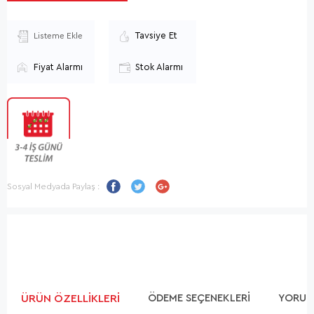
Tavsiye Et
Listeme Ekle
Fiyat Alarmı
Stok Alarmı
Sosyal Medyada Paylaş :
ÜRÜN ÖZELLIKLERI
ÖDEME SEÇENEKLERI
YORUM