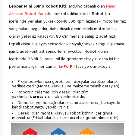
Leopar Mini Sumo Robot Kiti
, arduino tabanlı olan
Nano
Arduino Robot Kartı
ile kontrol edilmektedir. Robot kiti
içerisinde yer alan yüksek torklu 500 Rpm hızındaki motorlarımız
yarışmalara uygundur, daha düşük devirlerdeki motorlar hız
olarak yetersiz kalacaktır. 80 Cm menzile sahip 2 adet hızlı
tepkili cisim algılayıcı sensörler ve siyah/beyaz rengi algılaması
için 2 adet kontrast sensörler mevcuttur. Robot kitinin
içerisinde 9 Volt Duracell pil ile göndermekteyiz, daha iyi bir
performans için her zaman
Li-Po Pil
tavsiye etmekteyiz.
Proje ödevleri için gerekli tüm dosyalar ücretsiz olarak
verilmektedir.(Montaj kılavuzu ve malzeme teknik detayları)
Robotun çalışması için gerekli olan tüm
yazılımlar
ücretsiz
olarak verilmektedir.
Demonte ve montajlı olarak satın alabilirsiniz, bu sayede
kendi robotunuzu yapabilirsiniz.
Gerekli olan montaj kılavuzu robot kiti'nin içeriğinde
mevcuttur.(E-Mail olarak sizlere ücretsiz gönderilmektedir)