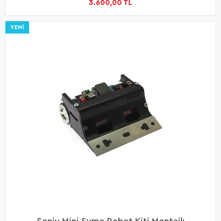
3.600,00 TL
YENI
Senju Mini Sumo Robot Kiti Montajlı