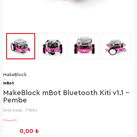
MakeBlock
-
mBot
MakeBlock mBot Bluetooth Kiti v1.1 -
Pembe
Ürün Kodu :
T1804
0,00
₺