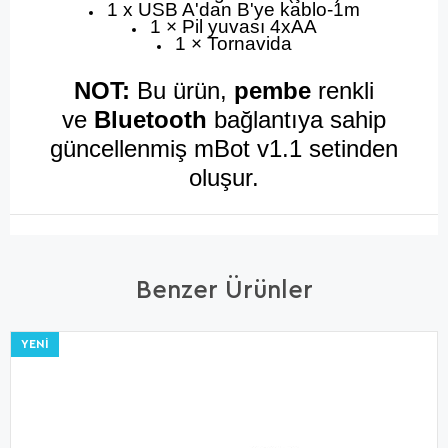
1 x USB A'dan B'ye kablo-1m
1 × Pil yuvası 4xAA
1 × Tornavida
NOT:
Bu ürün,
pembe
renkli
ve
Bluetooth
bağlantıya sahip
güncellenmiş mBot v1.1 setinden
oluşur.
Benzer Ürünler
YENI