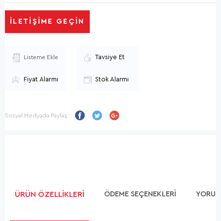
İLETIŞIME GEÇIN
Tavsiye Et
Listeme Ekle
Fiyat Alarmı
Stok Alarmı
Sosyal Medyada Paylaş :
ÜRÜN ÖZELLIKLERI
ÖDEME SEÇENEKLERI
YORUM