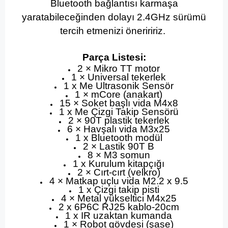
Bluetooth bağlantısı karmaşa
yaratabileceğinden dolayı 2.4GHz sürümü
tercih etmenizi öneriririz.
Parça Listesi:
2 × Mikro TT motor
1 × Universal tekerlek
1 x Me Ultrasonik Sensör
1 × mCore (anakart)
15 × Soket başlı vida M4x8
1 x Me Çizgi Takip Sensörü
2 × 90T plastik tekerlek
6 × Havşalı vida M3x25
1 x Bluetooth modül
2 × Lastik 90T B
8 × M3 somun
1 x Kurulum kitapçığı
2 × Cırt-cırt (velkro)
4 × Matkap uçlu vida M2.2 x 9.5
1 x Çizgi takip pisti
4 × Metal yükseltici M4x25
2 x 6P6C RJ25 kablo-20cm
1 x IR uzaktan kumanda
1 × Robot gövdesi (şase)