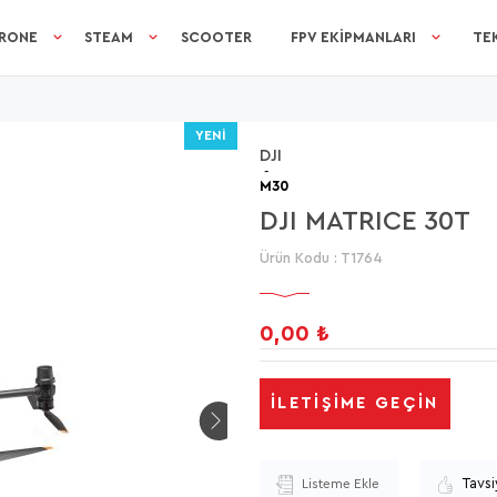
RONE
STEAM
SCOOTER
FPV EKIPMANLARI
TEK
YENI
DJI
-
M30
DJI MATRICE 30T
Ürün Kodu :
T1764
0,00
₺
İLETIŞIME GEÇIN
Tavsi
Listeme Ekle