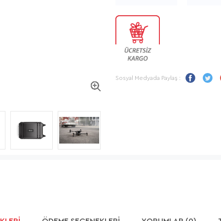
Sosyal Medyada Paylaş :
KLERI
ÖDEME SEÇENEKLERI
YORUMLAR (0)