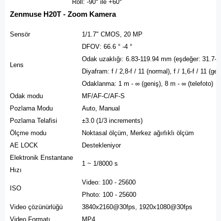
Roll: -90° ile +60°
Zenmuse H20T - Zoom Kamera
Sensör
1/1.7" CMOS, 20 MP
DFOV: 66.6 ° -4 °
Odak uzaklığı: 6.83-119.94 mm (eşdeğer: 31.7-
Lens
Diyafram: f / 2,8-f / 11 (normal), f / 1,6-f / 11 (ge
Odaklanma: 1 m - ∞ (geniş), 8 m - ∞ (telefoto)
Odak modu
MF/AF-C/AF-S
Pozlama Modu
Auto, Manual
Pozlama Telafisi
±3.0 (1/3 increments)
Ölçme modu
Noktasal ölçüm, Merkez ağırlıklı ölçüm
AE LOCK
Destekleniyor
Elektronik Enstantane
1 ~ 1/8000 s
Hızı
Video: 100 - 25600
ISO
Photo: 100 - 25600
Video çözünürlüğü
3840x2160@30fps, 1920x1080@30fps
Video Formatı
MP4