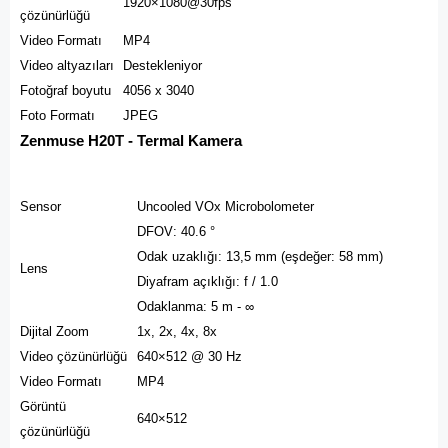
1920×1080@30fps
çözünürlüğü
Video Formatı
MP4
Video altyazıları
Destekleniyor
Fotoğraf boyutu
4056 x 3040
Foto Formatı
JPEG
Zenmuse H20T - Termal Kamera
Sensor
Uncooled VOx Microbolometer
DFOV: 40.6 °
Odak uzaklığı: 13,5 mm (eşdeğer: 58 mm)
Lens
Diyafram açıklığı: f / 1.0
Odaklanma: 5 m - ∞
Dijital Zoom
1x, 2x, 4x, 8x
Video çözünürlüğü
640×512 @ 30 Hz
Video Formatı
MP4
Görüntü
640×512
çözünürlüğü