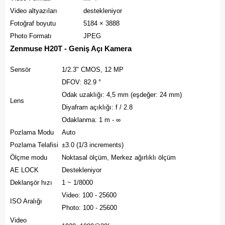
Video altyazıları
destekleniyor
Fotoğraf boyutu
5184 × 3888
Photo Formatı
JPEG
Zenmuse H20T - Geniş Açı Kamera
Sensör
1/2.3" CMOS, 12 MP
DFOV: 82.9 °
Odak uzaklığı: 4,5 mm (eşdeğer: 24 mm)
Lens
Diyafram açıklığı: f / 2.8
Odaklanma: 1 m - ∞
Pozlama Modu
Auto
Pozlama Telafisi
±3.0 (1/3 increments)
Ölçme modu
Noktasal ölçüm, Merkez ağırlıklı ölçüm
AE LOCK
Destekleniyor
Deklanşör hızı
1 ~ 1/8000
Video: 100 - 25600
ISO Aralığı
Photo: 100 - 25600
Video