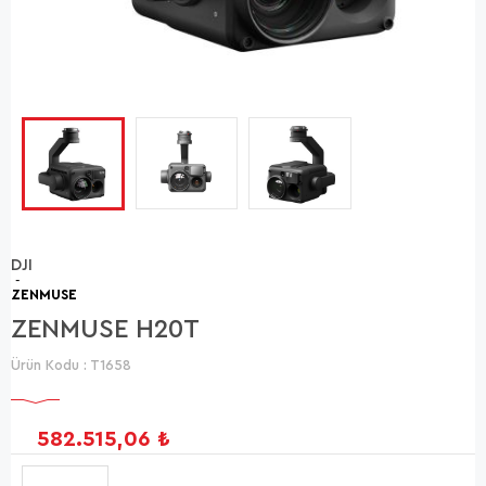
DJI
-
ZENMUSE
ZENMUSE H20T
Ürün Kodu :
T1658
582.515,06
₺