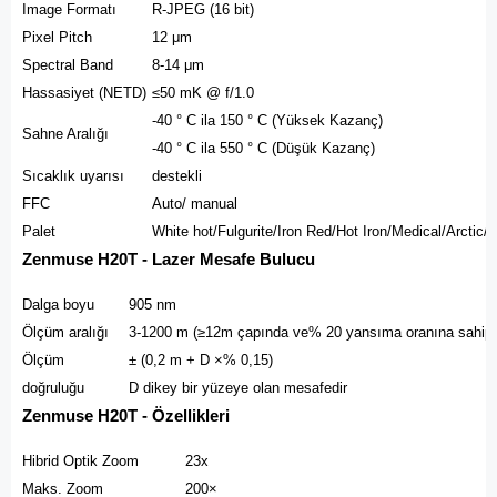
Image Formatı
R-JPEG (16 bit)
Pixel Pitch
12 μm
Spectral Band
8-14 μm
Hassasiyet (NETD)
≤50 mK @ f/1.0
-40 ° C ila 150 ° C (Yüksek Kazanç)
Sahne Aralığı
-40 ° C ila 550 ° C (Düşük Kazanç)
Sıcaklık uyarısı
destekli
FFC
Auto/ manual
Palet
White hot/Fulgurite/Iron Red/Hot Iron/Medical/Arctic
Zenmuse H20T - Lazer Mesafe Bulucu
Dalga boyu
905 nm
Ölçüm aralığı
3-1200 m (≥12m çapında ve% 20 yansıma oranına sahip d
Ölçüm
± (0,2 m + D ×% 0,15)
doğruluğu
D dikey bir yüzeye olan mesafedir
Zenmuse H20T - Özellikleri
Hibrid Optik Zoom
23x
Maks. Zoom
200×