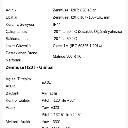
Ağırlık
Zenmuse H20T: 828 ±5 gr
Ebatları
Zenmuse H20T: 167×135×161 mm
Koruma Seviyesi
IP44
Çalışma ısıs
-20 ° ila 50 ° C (Sıcaklık Ölçümü yalnızca -10 °
Saklama Isıs
-20 ° ila 60 ° C
Lazer Güvenliği
Class 1M (IEC 60825-1:2014)
Desteklenen Drone
Matrice 300 RTK
platformu
Zenmuse H20T - Gimbal
Açısal Titreşim
±0.01°
Aralığı
Bağlantı
Ayrılabilir
Kontrol Edilebilir
Pitch: -120° ile +30°
Aralık
Yaw: ±320°
Pitch: -132.5° ile +42.5°
Mekanik Aralık
Yaw: ±330°