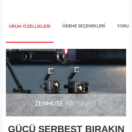
ÜRÜN ÖZELLIKLERI
ÖDEME SEÇENEKLERI
YORUM
GÜCÜ SERBEST BIRAKIN