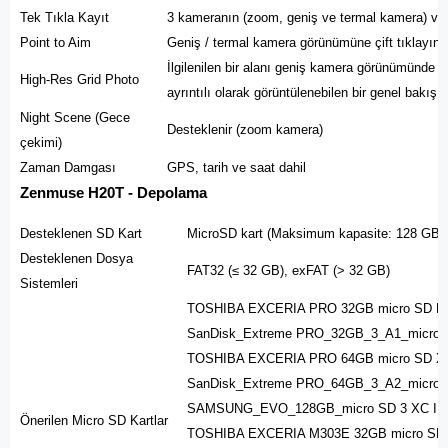
Tek Tıkla Kayıt
3 kameranın (zoom, geniş ve termal kamera) vid
Point to Aim
Geniş / termal kamera görünümüne çift tıklayın, 
İlgilenilen bir alanı geniş kamera görünümünde 
High-Res Grid Photo
ayrıntılı olarak görüntülenebilen bir genel bakış g
Night Scene (Gece
Desteklenir (zoom kamera)
çekimi)
Zaman Damgası
GPS, tarih ve saat dahil
Zenmuse H20T - Depolama
Desteklenen SD Kart
MicroSD kart (Maksimum kapasite: 128 GB, U
Desteklenen Dosya
FAT32 (≤ 32 GB), exFAT (> 32 GB)
Sistemleri
TOSHIBA EXCERIA PRO 32GB micro SD HC
SanDisk_Extreme PRO_32GB_3_A1_micro 
TOSHIBA EXCERIA PRO 64GB micro SD XC
SanDisk_Extreme PRO_64GB_3_A2_micro 
SAMSUNG_EVO_128GB_micro SD 3 XC I
Önerilen Micro SD Kartlar
TOSHIBA EXCERIA M303E 32GB micro SD 