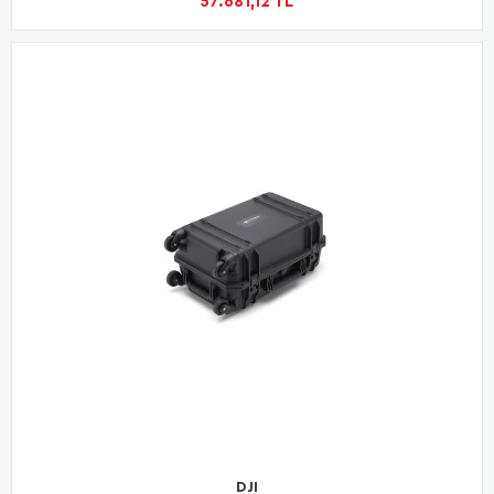
57.681,12 TL
DJI