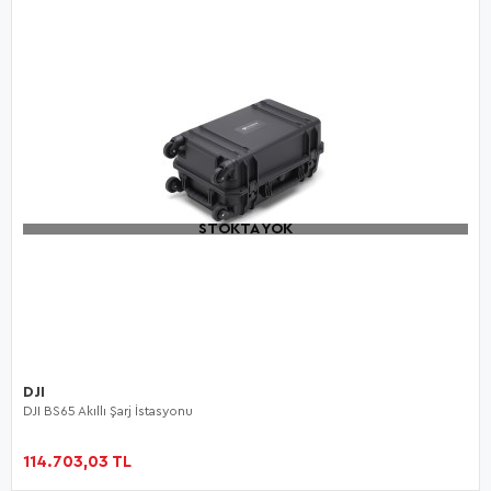
STOKTA YOK
DJI
DJI BS65 Akıllı Şarj İstasyonu
114.703,03 TL