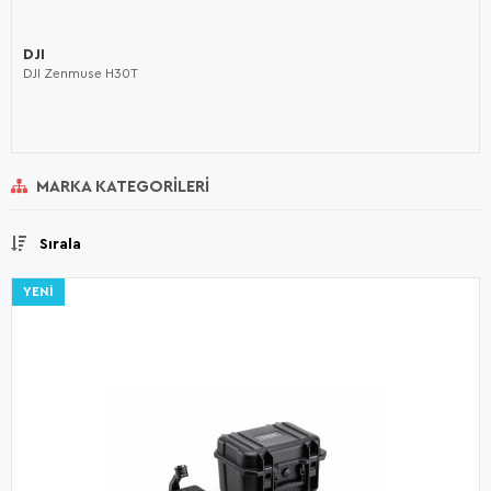
DJI
DJI Zenmuse H30T
MARKA KATEGORILERI
Sırala
YENI