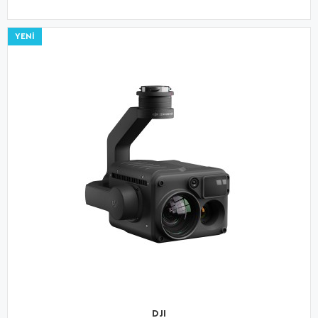
YENI
DJI