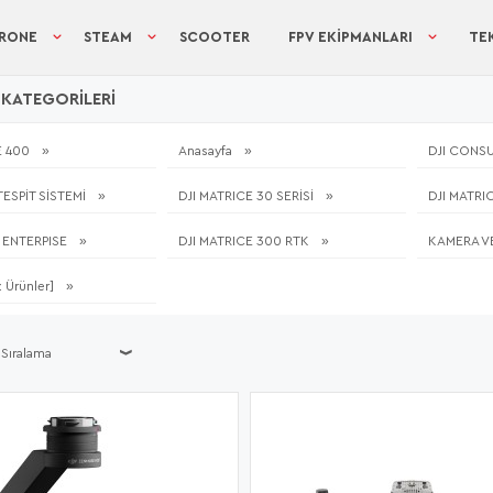
RONE
STEAM
SCOOTER
FPV EKIPMANLARI
TEK
KATEGORILERI
E 400
Anasayfa
DJI CONS
TESPİT SİSTEMİ
DJI MATRICE 30 SERİSİ
DJI MATRI
3 ENTERPISE
DJI MATRICE 300 RTK
KAMERA V
z Ürünler]