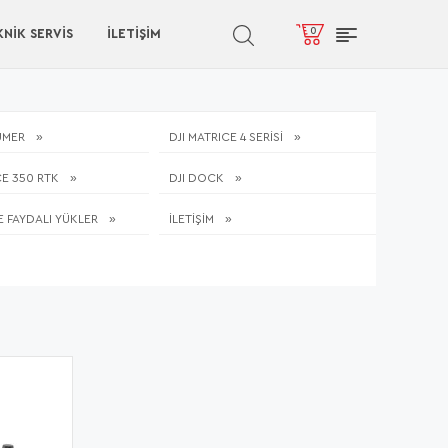
0
NİK SERVİS
İLETIŞIM
UMER
DJI MATRICE 4 SERİSİ
CE 350 RTK
DJI DOCK
E FAYDALI YÜKLER
İLETİŞİM