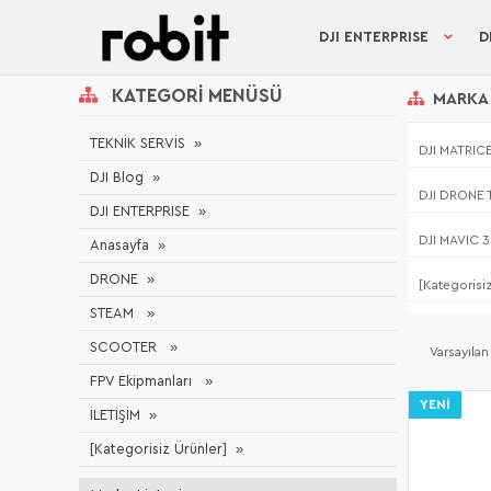
DJI ENTERPRISE
D
KATEGORI MENÜSÜ
MARKA 
TEKNİK SERVİS
DJI MATRIC
DJI Blog
DJI DRONE 
DJI ENTERPRISE
DJI MAVIC 
Anasayfa
DRONE
[Kategorisi
STEAM
SCOOTER
FPV Ekipmanları
YENI
İLETİŞİM
[Kategorisiz Ürünler]