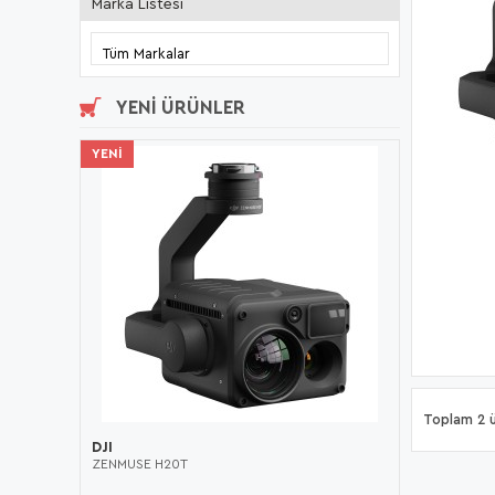
Marka Listesi
YENI ÜRÜNLER
YENI
Toplam 2 ü
DJI
ZENMUSE H20T